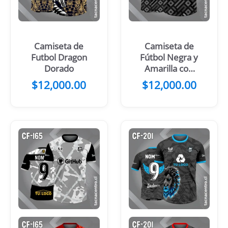
Camiseta de
Camiseta de
Futbol Dragon
Fútbol Negra y
Dorado
Amarilla con
Patrones
$
12,000.00
$
12,000.00
Grises