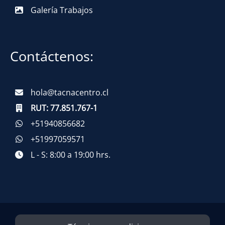
Galería Trabajos
Contáctenos:
hola@tacnacentro.cl
RUT:
77.851.767-1
+51940856682
+51997059571
L - S: 8:00 a 19:00 hrs.