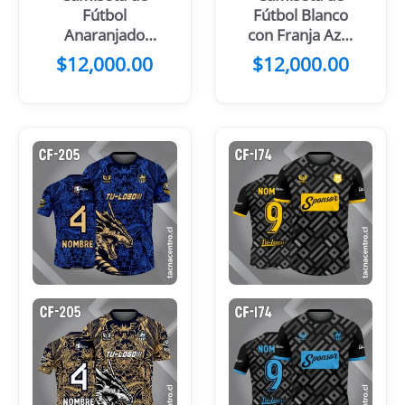
Fútbol
Fútbol Blanco
Anaranjado
con Franja Azul
con Mangas y
noche Cruzada
$
12,000.00
$
12,000.00
Manchas
en el Pecho
Negras