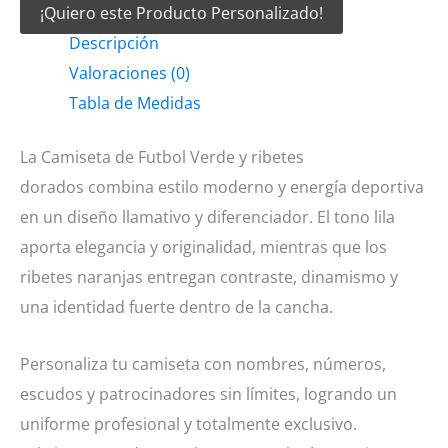
¡Quiero este Producto Personalizado!
Futbol
Descripción
Verde
Valoraciones (0)
y
Tabla de Medidas
ribetes
dorados
La Camiseta de Futbol Verde y ribetes
cantidad
dorados combina estilo moderno y energía deportiva
en un diseño llamativo y diferenciador. El tono lila
aporta elegancia y originalidad, mientras que los
ribetes naranjas entregan contraste, dinamismo y
una identidad fuerte dentro de la cancha.
Personaliza tu camiseta con nombres, números,
escudos y patrocinadores sin límites, logrando un
uniforme profesional y totalmente exclusivo.