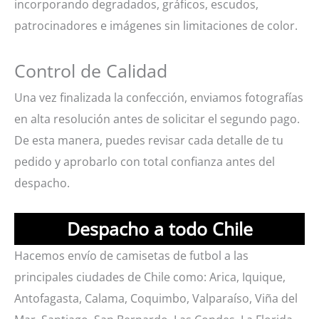
incorporando degradados, gráficos, escudos,
patrocinadores e imágenes sin limitaciones de color.
Control de Calidad
Una vez finalizada la confección, enviamos fotografías
en alta resolución antes de solicitar el segundo pago.
De esta manera, puedes revisar cada detalle de tu
pedido y aprobarlo con total confianza antes del
despacho.
Despacho a todo Chile
Hacemos envío de camisetas de futbol a las
principales ciudades de Chile como: Arica, Iquique,
Antofagasta, Calama, Coquimbo, Valparaíso, Viña del