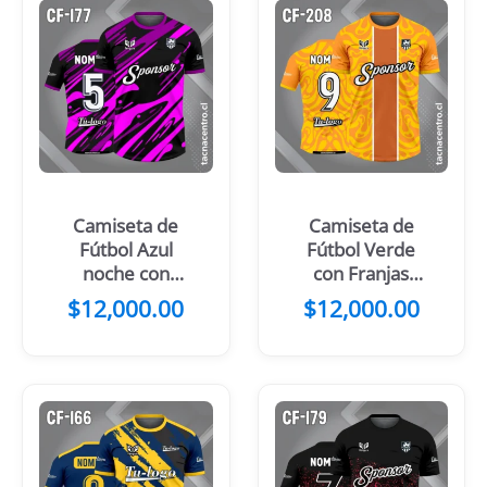
Camiseta de
Camiseta de
Fútbol Azul
Fútbol Verde
noche con
con Franjas
Manchas
Centrales
$
12,000.00
$
12,000.00
Amarillas y
Negro Amarillo
azules