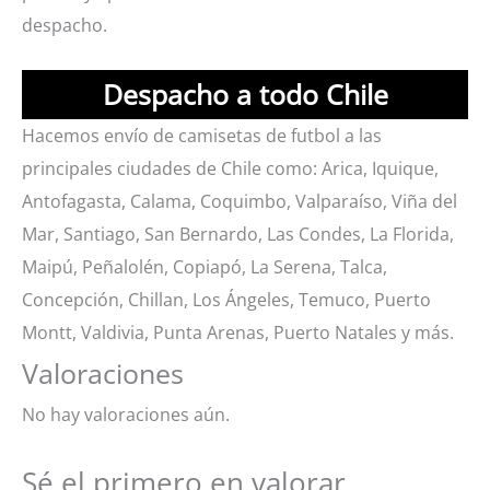
despacho.
Despacho a todo Chile
Hacemos envío de camisetas de futbol a las
principales ciudades de Chile como: Arica, Iquique,
Antofagasta, Calama, Coquimbo, Valparaíso, Viña del
Mar, Santiago, San Bernardo, Las Condes, La Florida,
Maipú, Peñalolén, Copiapó, La Serena, Talca,
Concepción, Chillan, Los Ángeles, Temuco, Puerto
Montt, Valdivia, Punta Arenas, Puerto Natales y más.
Valoraciones
No hay valoraciones aún.
Sé el primero en valorar