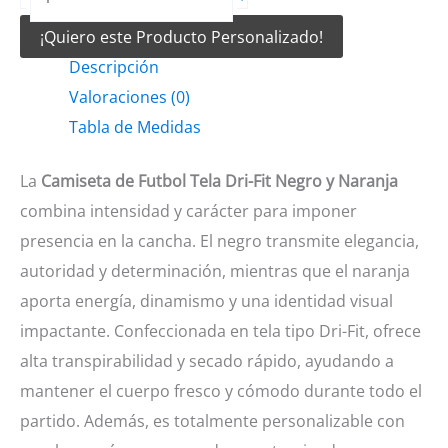
de
¡Quiero este Producto Personalizado!
Futbol
Descripción
tela
Valoraciones (0)
Dri-
Tabla de Medidas
fit
negro
La
Camiseta de Futbol Tela Dri-Fit Negro y Naranja
y
combina intensidad y carácter para imponer
naranja
presencia en la cancha. El negro transmite elegancia,
cantidad
autoridad y determinación, mientras que el naranja
aporta energía, dinamismo y una identidad visual
impactante. Confeccionada en tela tipo Dri-Fit, ofrece
alta transpirabilidad y secado rápido, ayudando a
mantener el cuerpo fresco y cómodo durante todo el
partido. Además, es totalmente personalizable con