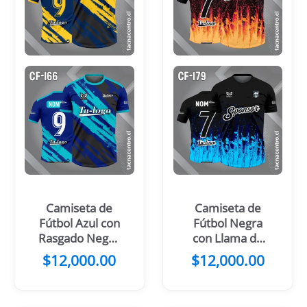
Camiseta de
Camiseta de
Fútbol Azul con
Fútbol Negra
Rasgado Negro
con Llama de
y Amarillo
Fuego Naranja
$
12,000.00
$
12,000.00