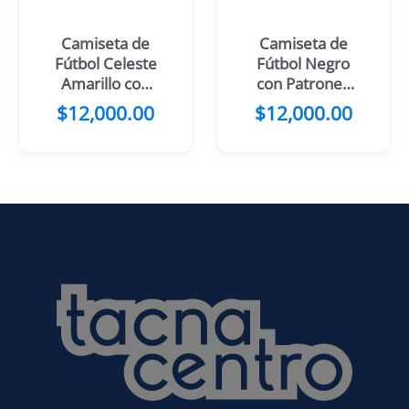
Camiseta de
Camiseta de
Fútbol Celeste
Fútbol Negro
Amarillo con
con Patrones
mangas negras
Turquesa y
$
12,000.00
$
12,000.00
Gris