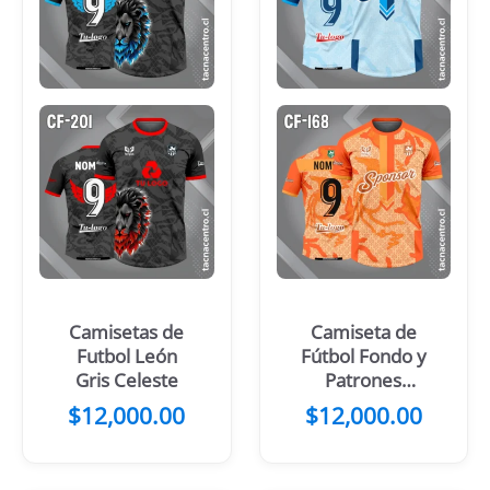
Camisetas de
Camiseta de
Futbol León
Fútbol Fondo y
Gris Celeste
Patrones
Celeste con
$
12,000.00
$
12,000.00
Manga Azul