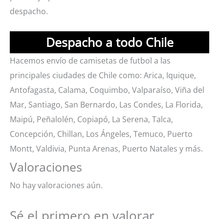
despacho.
Despacho a todo Chile
Hacemos envío de camisetas de futbol a las
principales ciudades de Chile como: Arica, Iquique,
Antofagasta, Calama, Coquimbo, Valparaíso, Viña del
Mar, Santiago, San Bernardo, Las Condes, La Florida,
Maipú, Peñalolén, Copiapó, La Serena, Talca,
Concepción, Chillan, Los Ángeles, Temuco, Puerto
Montt, Valdivia, Punta Arenas, Puerto Natales y más.
Valoraciones
No hay valoraciones aún.
Sé el primero en valorar