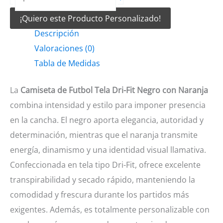
de
¡Quiero este Producto Personalizado!
Futbol
Descripción
tela
Valoraciones (0)
Dri-
Tabla de Medidas
fit
negro
La
Camiseta de Futbol Tela Dri-Fit Negro con Naranja
con
combina intensidad y estilo para imponer presencia
naranja
en la cancha. El negro aporta elegancia, autoridad y
cantidad
determinación, mientras que el naranja transmite
energía, dinamismo y una identidad visual llamativa.
Confeccionada en tela tipo Dri-Fit, ofrece excelente
transpirabilidad y secado rápido, manteniendo la
comodidad y frescura durante los partidos más
exigentes. Además, es totalmente personalizable con