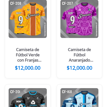
Camiseta de
Camiseta de
Fútbol Verde
Fútbol
con Franjas
Anaranjado
Centrales
con Mangas y
$
12,000.00
$
12,000.00
Negro Amarillo
Manchas
Negras