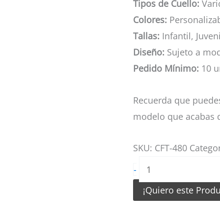
Tipos de Cuello:
Vario
Colores:
Personaliza
Tallas:
Infantil, Juven
Diseño:
Sujeto a mod
Pedido Mínimo:
10 u
Recuerda que puedes
modelo que acabas d
SKU:
CFT-480
Catego
Camiseta
-
de
¡Quiero este Prod
Futbol
tela