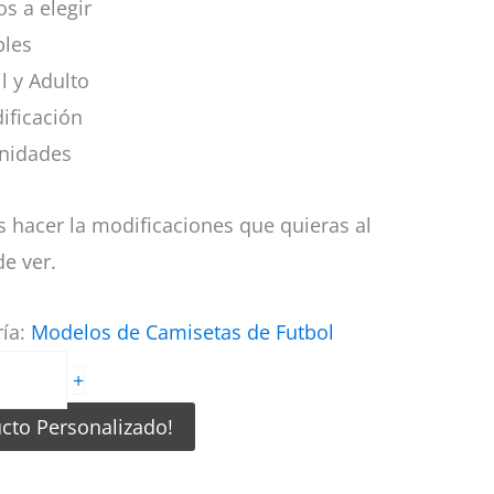
s a elegir
bles
il y Adulto
ificación
nidades
 hacer la modificaciones que quieras al
e ver.
ría:
Modelos de Camisetas de Futbol
+
ucto Personalizado!