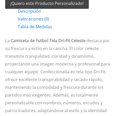
¡Quiero este Producto Personalizado!
Futbol
Descripción
tela
Valoraciones (0)
Dri-
Tabla de Medidas
fit
celeste
La
Camiseta de Futbol Tela Dri-Fit Celeste
destaca por
cantidad
su frescura y estilo en la cancha. El color celeste
transmite tranquilidad, claridad y dinamismo,
proyectando una imagen moderna y profesional para
cualquier equipo. Confeccionada en tela tipo Dri-Fit,
ofrece excelente transpirabilidad y secado rápido,
manteniendo la comodidad y frescura durante los
partidos más exigentes. Además, es totalmente
personalizable con nombres, números, escudos y
patrocinadores, adaptándose al estilo y la identidad