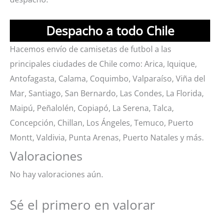
Despacho a todo Chile
Hacemos envío de camisetas de futbol a las
principales ciudades de Chile como: Arica, Iquique,
Antofagasta, Calama, Coquimbo, Valparaíso, Viña del
Mar, Santiago, San Bernardo, Las Condes, La Florida,
Maipú, Peñalolén, Copiapó, La Serena, Talca,
Concepción, Chillan, Los Ángeles, Temuco, Puerto
Montt, Valdivia, Punta Arenas, Puerto Natales y más.
Valoraciones
No hay valoraciones aún.
Sé el primero en valorar