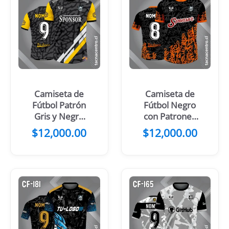
Camiseta de
Camiseta de
Fútbol Patrón
Fútbol Negro
Gris y Negro
con Patrones
Franjas Verdes
Turquesa y
$
12,000.00
$
12,000.00
Blancas
Gris