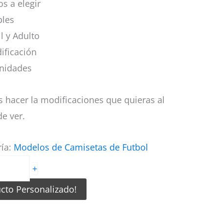
s a elegir
bles
il y Adulto
ificación
nidades
 hacer la modificaciones que quieras al
e ver.
ría:
Modelos de Camisetas de Futbol
+
ucto Personalizado!