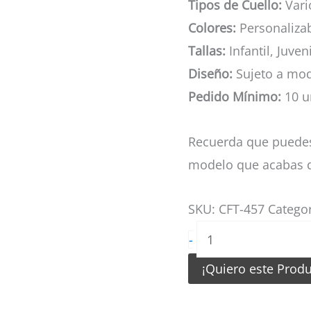
Tipos de Cuello:
Vario
Colores:
Personaliza
Tallas:
Infantil, Juven
Diseño:
Sujeto a mod
Pedido Mínimo:
10 u
Recuerda que puedes
modelo que acabas d
SKU:
CFT-457
Catego
Camiseta
-
de
¡Quiero este Prod
Futbol
tela