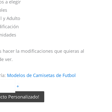
s a elegir
bles
il y Adulto
ificación
nidades
 hacer la modificaciones que quieras al
e ver.
ría:
Modelos de Camisetas de Futbol
+
ucto Personalizado!