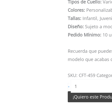
Tipos de Cuello:
Vario
Colores:
Personaliza
Tallas:
Infantil, Juven
Diseño:
Sujeto a mod
Pedido Mínimo:
10 u
Recuerda que puedes
modelo que acabas d
SKU:
CFT-459
Catego
Camiseta
-
de
¡Quiero este Prod
Futbol
tela