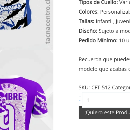
Tipos de Cuello:
Vario
Colores:
Personaliza
Tallas:
Infantil, Juven
Diseño:
Sujeto a mod
Pedido Mínimo:
10 u
Recuerda que puedes
modelo que acabas d
SKU:
CFT-512
Catego
Camiseta
-
de
¡Quiero este Prod
Futbol
para