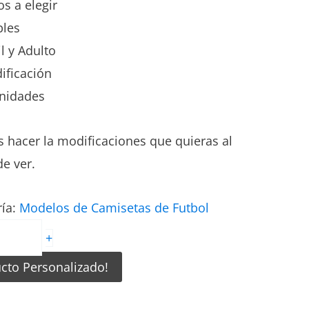
s a elegir
bles
il y Adulto
ificación
nidades
 hacer la modificaciones que quieras al
e ver.
ría:
Modelos de Camisetas de Futbol
+
ucto Personalizado!