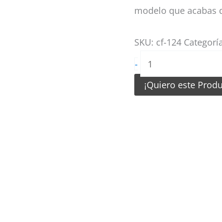
modelo que acabas d
SKU:
cf-124
Categorí
Camiseta
-
de
¡Quiero este Prod
Futbol
Pantera
Rosa
con
Negro
cantidad