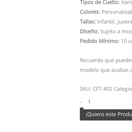
Tipos de Cuello:
Vario
Colores:
Personaliza
Tallas:
Infantil, Juven
Diseño:
Sujeto a mod
Pedido Mínimo:
10 u
Recuerda que puedes
modelo que acabas d
SKU:
CFT-402
Catego
Camiseta
-
de
¡Quiero este Prod
Futbol
Pantera