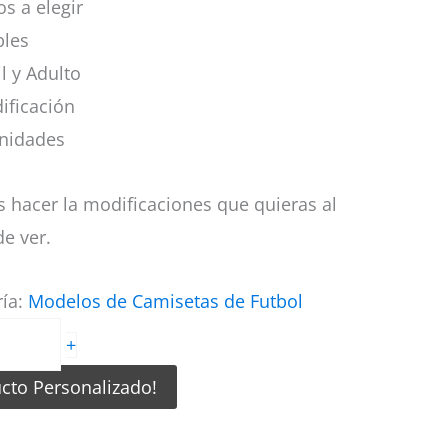
s a elegir
bles
il y Adulto
ificación
nidades
 hacer la modificaciones que quieras al
e ver.
ría:
Modelos de Camisetas de Futbol
+
ucto Personalizado!