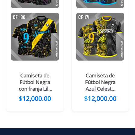
Camiseta de
Camiseta de
Fútbol Negra
Fútbol Negra
con franja Lila
Azul Celeste
Diagonal
con Flores
$
12,000.00
$
12,000.00