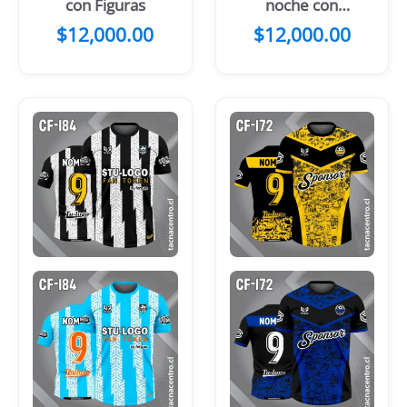
con Figuras
noche con
Manchas
$
12,000.00
$
12,000.00
Amarillas y
azules