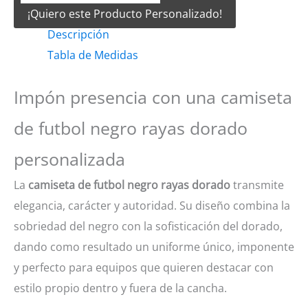
¡Quiero este Producto Personalizado!
Futbol
Descripción
Negro
Tabla de Medidas
rayas
dorado
Impón presencia con una camiseta
cantidad
de futbol negro rayas dorado
personalizada
La
camiseta de futbol negro rayas dorado
transmite
elegancia, carácter y autoridad. Su diseño combina la
sobriedad del negro con la sofisticación del dorado,
dando como resultado un uniforme único, imponente
y perfecto para equipos que quieren destacar con
estilo propio dentro y fuera de la cancha.