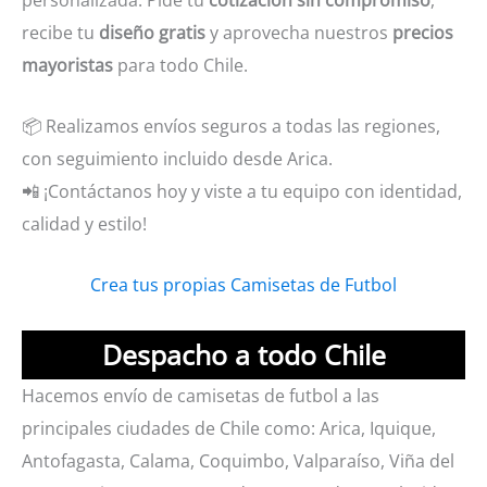
recibe tu
diseño gratis
y aprovecha nuestros
precios
mayoristas
para todo Chile.
📦 Realizamos envíos seguros a todas las regiones,
con seguimiento incluido desde Arica.
📲 ¡Contáctanos hoy y viste a tu equipo con identidad,
calidad y estilo!
Crea tus propias Camisetas de Futbol
Despacho a todo Chile
Hacemos envío de camisetas de futbol a las
principales ciudades de Chile como: Arica, Iquique,
Antofagasta, Calama, Coquimbo, Valparaíso, Viña del