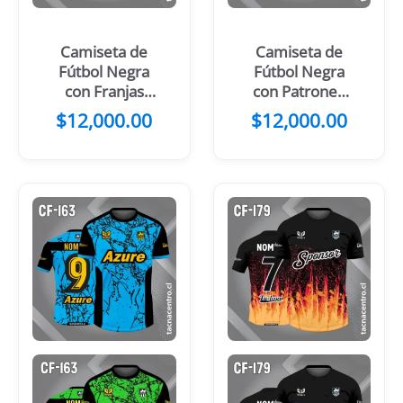
Camiseta de
Camiseta de
Fútbol Negra
Fútbol Negra
con Franjas
con Patrones
Blancas
Amarillos
$
12,000.00
$
12,000.00