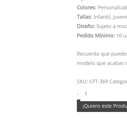
Colores:
Personaliza
Tallas:
Infantil, Juven
Diseño:
Sujeto a mod
Pedido Mínimo:
10 u
Recuerda que puedes
modelo que acabas d
SKU:
CFT-369
Catego
Camiseta
-
de
¡Quiero este Prod
Futbol
Naranja