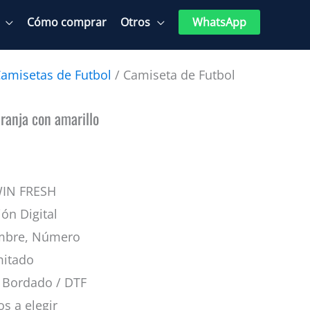
Cómo comprar
Otros
WhatsApp
amisetas de Futbol
/ Camiseta de Futbol
o
ranja con amarillo
WIN FRESH
ión Digital
mbre, Número
mitado
Bordado / DTF
s a elegir