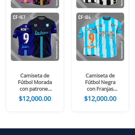
Camiseta de
Camiseta de
Fútbol Morada
Fútbol Negra
con patrones
con Franjas
de color negro
Blancas
$
12,000.00
$
12,000.00
y 2 Lineas
Amarillas