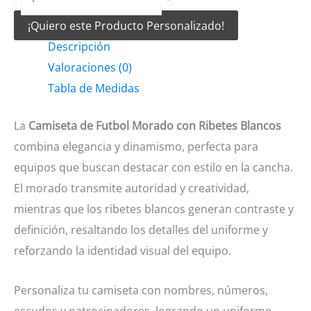
de
¡Quiero este Producto Personalizado!
Futbol
Descripción
Morado
Valoraciones (0)
con
Tabla de Medidas
ribetes
blancos
La
Camiseta de Futbol Morado con Ribetes Blancos
cantidad
combina elegancia y dinamismo, perfecta para
equipos que buscan destacar con estilo en la cancha.
El morado transmite autoridad y creatividad,
mientras que los ribetes blancos generan contraste y
definición, resaltando los detalles del uniforme y
reforzando la identidad visual del equipo.
Personaliza tu camiseta con nombres, números,
escudos y patrocinadores, logrando un uniforme