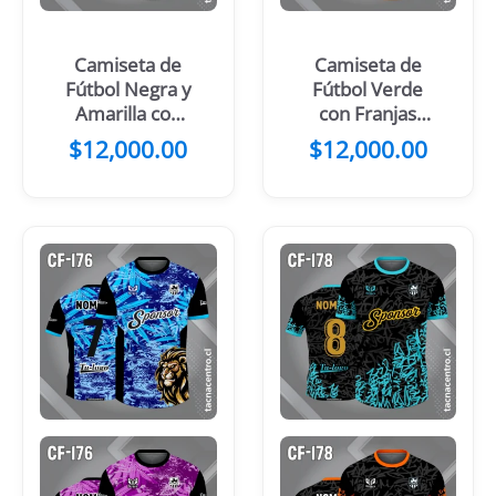
Camiseta de
Camiseta de
Fútbol Negra y
Fútbol Verde
Amarilla con
con Franjas
Patrones
Centrales
$
12,000.00
$
12,000.00
Grises
Negro Amarillo