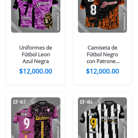
Uniformes de
Camiseta de
Fútbol Leon
Fútbol Negro
Azul Negra
con Patrones
Turquesa y
$
12,000.00
$
12,000.00
Gris