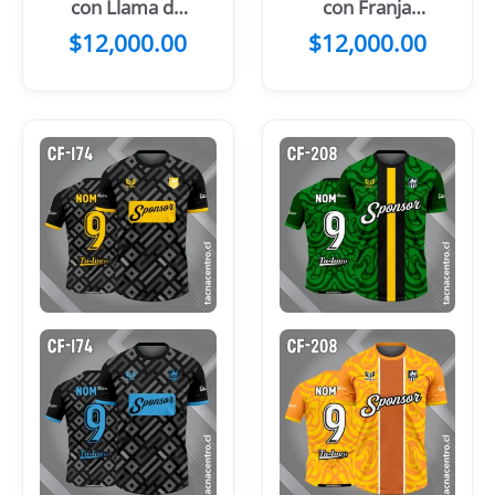
con Llama de
con Franja
Fuego Naranja
Central Blanca
$
12,000.00
$
12,000.00
y Celeste