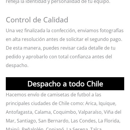
refleja la identidad y personalidad de tu equipo.
Control de Calidad
Una vez finalizada la confección, enviamos fotografías
en alta resolución antes de solicitar el segundo pago.
De esta manera, puedes revisar cada detalle de tu
pedido y aprobarlo con total confianza antes del
despacho.
Despacho a todo Chile
Hacemos envío de camisetas de futbol a las
principales ciudades de Chile como: Arica, Iquique,
Antofagasta, Calama, Coquimbo, Valparaíso, Viña del
Mar, Santiago, San Bernardo, Las Condes, La Florida,
Maipú, Peñalolén, Copiapó, La Serena, Talca,