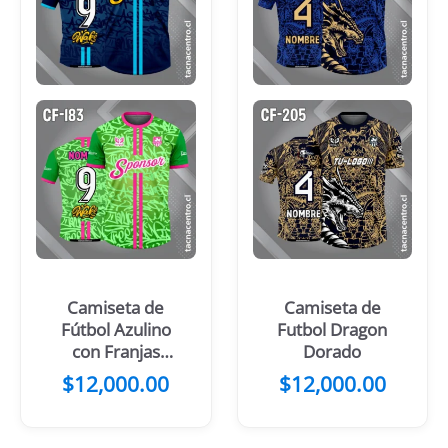
Camiseta de
Camiseta de
Fútbol Azulino
Futbol Dragon
con Franjas
Dorado
Celestes en el
$
12,000.00
$
12,000.00
Centro