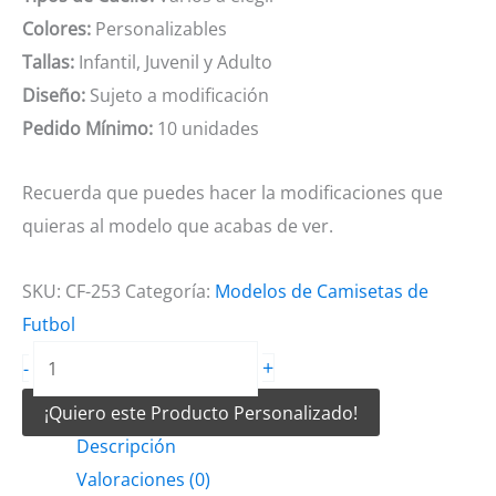
Colores:
Personalizables
Tallas:
Infantil, Juvenil y Adulto
Diseño:
Sujeto a modificación
Pedido Mínimo:
10 unidades
Recuerda que puedes hacer la modificaciones que
quieras al modelo que acabas de ver.
SKU:
CF-253
Categoría:
Modelos de Camisetas de
Futbol
Camiseta
+
-
de
¡Quiero este Producto Personalizado!
Futbol
Descripción
Manchas
Valoraciones (0)
Tricolor