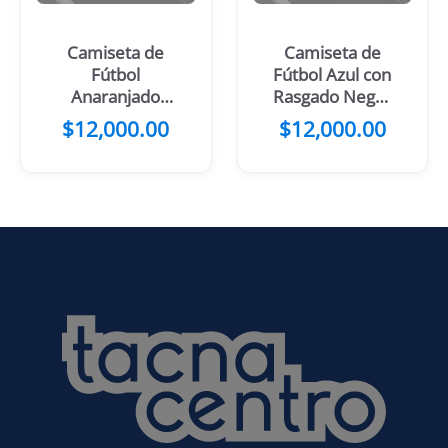
Camiseta de
Camiseta de
Fútbol
Fútbol Azul con
Anaranjado
Rasgado Negro
con Mangas y
y Amarillo
$
12,000.00
$
12,000.00
Manchas
Negras