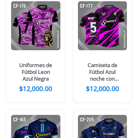
Uniformes de
Camiseta de
Fútbol Leon
Fútbol Azul
Azul Negra
noche con
Manchas
$
12,000.00
$
12,000.00
Amarillas y
azules