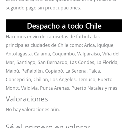
segundo pago sin preocupaciones.
Despacho a todo Chile
Hacemos envío de camisetas de futbol a las
principales ciudades de Chile como: Arica, Iquique,
Antofagasta, Calama, Coquimbo, Valparaíso, Viña del
Mar, Santiago, San Bernardo, Las Condes, La Florida,
Maipú, Peñalolén, Copiapó, La Serena, Talca,
Concepción, Chillan, Los Ángeles, Temuco, Puerto
Montt, Valdivia, Punta Arenas, Puerto Natales y más.
Valoraciones
No hay valoraciones aún.
Sé el primero en valorar