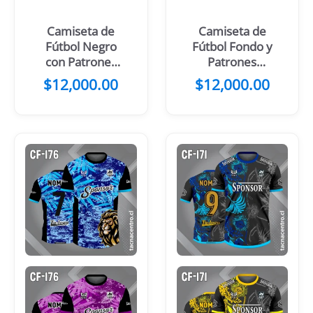
Camiseta de
Camiseta de
Fútbol Negro
Fútbol Fondo y
con Patrones
Patrones
Turquesa y
Celeste con
$
12,000.00
$
12,000.00
Gris
Manga Azul