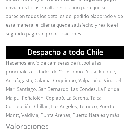
enviamos fotos en alta resolución para que se
aprecien todos los detalles del pedido elaborado y de
esta manera, el cliente quede satisfecho y realice el
segundo pago sin preocupaciones.
Despacho a todo Chile
Hacemos envío de camisetas de futbol a las
principales ciudades de Chile como: Arica, Iquique,
Antofagasta, Calama, Coquimbo, Valparaíso, Viña del
Mar, Santiago, San Bernardo, Las Condes, La Florida,
Maipú, Peñalolén, Copiapó, La Serena, Talca,
Concepción, Chillan, Los Ángeles, Temuco, Puerto
Montt, Valdivia, Punta Arenas, Puerto Natales y más.
Valoraciones