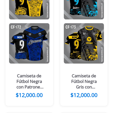
Camiseta de
Camiseta de
Fútbol Negra
Fútbol Negra
con Patrones
Gris con
Amarillos
Manchas
$
12,000.00
$
12,000.00
Celestes