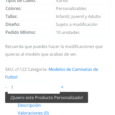
Tipos de Cuello:
Varios
Colores:
Personalizables
Tallas:
Infantil, Juvenil y Adulto
Diseño:
Sujeto a modificación
Pedido Mínimo:
10 unidades
Recuerda que puedes hacer la modificaciones que
quieras al modelo que acabas de ver.
SKU:
cf-122
Categoría:
Modelos de Camisetas de
Futbol
Camiseta
+
-
de
¡Quiero este Producto Personalizado!
futbol
Descripción
joker
Valoraciones (0)