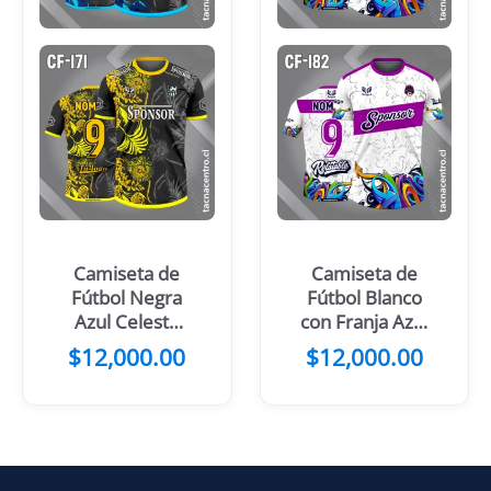
Camiseta de
Camiseta de
Fútbol Negra
Fútbol Blanco
Azul Celeste
con Franja Azul
con Flores
noche Cruzada
$
12,000.00
$
12,000.00
en el Pecho