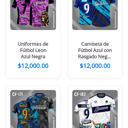
Uniformes de
Camiseta de
Fútbol Leon
Fútbol Azul con
Azul Negra
Rasgado Negro
y Amarillo
$
12,000.00
$
12,000.00