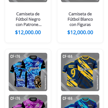
Camiseta de
Camiseta de
Fútbol Negro
Fútbol Blanco
con Patrones
con Figuras
Turquesa y
$
12,000.00
$
12,000.00
Gris