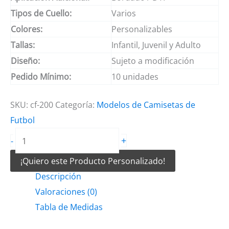
Tipos de Cuello:
Varios
Colores:
Personalizables
Tallas:
Infantil, Juvenil y Adulto
Diseño:
Sujeto a modificación
Pedido Mínimo:
10 unidades
SKU:
cf-200
Categoría:
Modelos de Camisetas de
Futbol
Camiseta
+
-
de
¡Quiero este Producto Personalizado!
Fútbol
Descripción
Gris
Valoraciones (0)
y
Tabla de Medidas
Amarillo
con