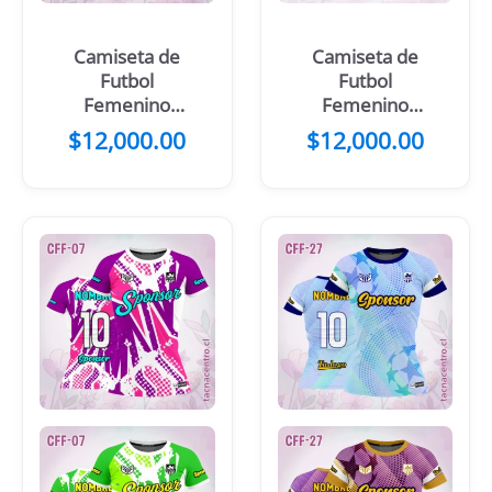
Camiseta de
Camiseta de
Futbol
Futbol
Femenino
Femenino
Negro Morado
Celeste Cuello
$
12,000.00
$
12,000.00
Flores
Azul