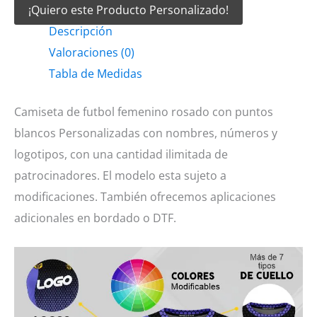
¡Quiero este Producto Personalizado!
futbol
Descripción
femenino
Valoraciones (0)
rosado
Tabla de Medidas
con
puntos
Camiseta de futbol femenino rosado con puntos
blancos
blancos Personalizadas con nombres, números y
cantidad
logotipos, con una cantidad ilimitada de
patrocinadores. El modelo esta sujeto a
modificaciones. También ofrecemos aplicaciones
adicionales en bordado o DTF.