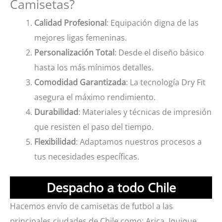
Camisetas?
Calidad Profesional
: Equipación digna de las
mejores ligas femeninas.
Personalización Total
: Desde el diseño básico
hasta los más mínimos detalles.
Comodidad Garantizada
: La tecnología Dry Fit
asegura el máximo rendimiento.
Durabilidad
: Materiales y técnicas de impresión
que resisten el paso del tiempo.
Flexibilidad
: Adaptamos nuestros procesos a
tus necesidades específicas.
Despacho a todo Chile
Hacemos envío de camisetas de futbol a las
principales ciudades de Chile como: Arica, Iquique,