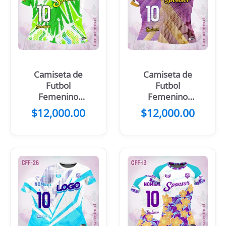
Camiseta de
Camiseta de
Futbol
Futbol
Femenino
Femenino
Morado Blanco
Celeste Azul
$
12,000.00
$
12,000.00
Puntos