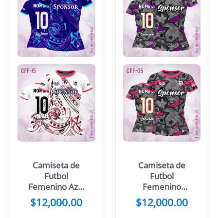
Camiseta de
Camiseta de
Futbol
Futbol
Femenino Azul
Femenino
Celeste
Estrella
$
12,000.00
$
12,000.00
Tortuga
Morada