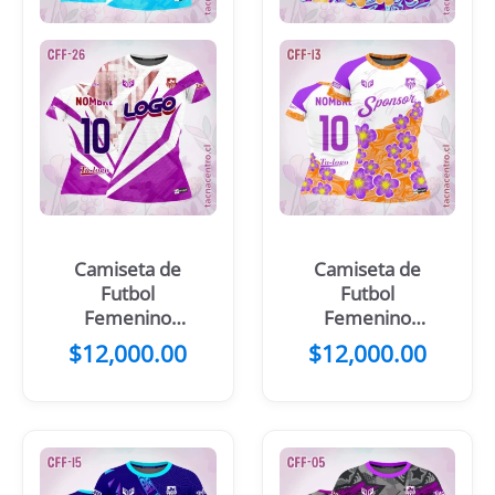
Camiseta de
Camiseta de
Futbol
Futbol
Femenino
Femenino
Morado Blanco
Flores Celestes
$
12,000.00
$
12,000.00
Rayas
Blanco