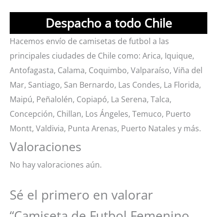
Despacho a todo Chile
Hacemos envío de camisetas de futbol a las
principales ciudades de Chile como: Arica, Iquique,
Antofagasta, Calama, Coquimbo, Valparaíso, Viña del
Mar, Santiago, San Bernardo, Las Condes, La Florida,
Maipú, Peñalolén, Copiapó, La Serena, Talca,
Concepción, Chillan, Los Ángeles, Temuco, Puerto
Montt, Valdivia, Punta Arenas, Puerto Natales y más.
Valoraciones
No hay valoraciones aún.
Sé el primero en valorar
“Camiseta de Futbol Femenino