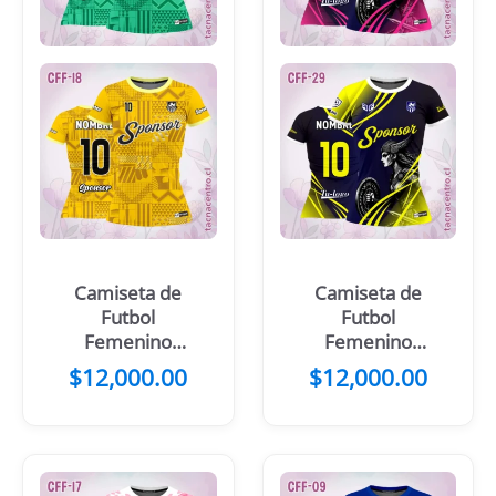
Camiseta de
Camiseta de
Futbol
Futbol
Femenino
Femenino
Verde Cuadros
Rosado Azul
$
12,000.00
$
12,000.00
Oscuro