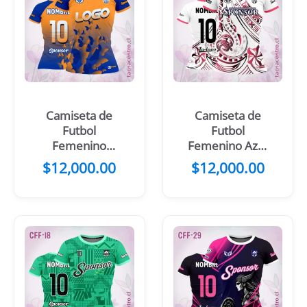
Camiseta de
Camiseta de
Futbol
Futbol
Femenino
Femenino Azul
Mariposa azul
Celeste
$
12,000.00
$
12,000.00
Tortuga