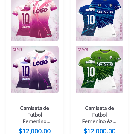
Camiseta de
Camiseta de
Futbol
Futbol
Femenino
Femenino Azul
Rosado Blanco
Blanco
$
12,000.00
$
12,000.00