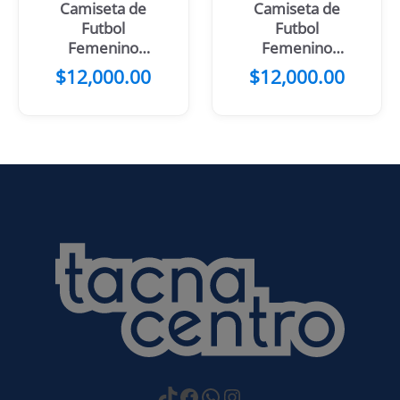
Camiseta de
Camiseta de
Futbol
Futbol
Femenino
Femenino
Flores Celestes
Negro Morado
$
12,000.00
$
12,000.00
Blanco
Flores
https://www.tiktok.com
Facebook
WhatsApp
Instagram