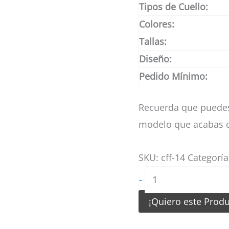
Tipos de Cuello:
Colores:
Tallas:
Diseño:
Pedido Mínimo:
Recuerda que puedes
modelo que acabas d
SKU:
cff-14
Categorí
Camiseta
-
de
¡Quiero este Prod
Futbol
Femenino