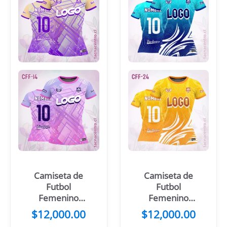
Camiseta de
Camiseta de
Futbol
Futbol
Femenino
Femenino
Rosado
Celeste Cuello
$
12,000.00
$
12,000.00
Amarillo
Azul