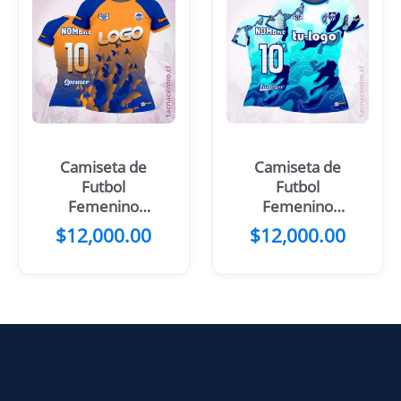
Camiseta de
Camiseta de
Futbol
Futbol
Femenino
Femenino
Mariposa azul
Amarillo con
$
12,000.00
$
12,000.00
Manchas
Naranjas