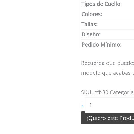
Tipos de Cuello:
Colores:
Tallas:
Diseño:
Pedido Mínimo:
Recuerda que puedes
modelo que acabas d
SKU:
cff-80
Categorí
Camiseta
-
de
¡Quiero este Prod
futbol
femenino