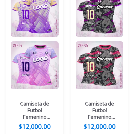
Camiseta de
Camiseta de
Futbol
Futbol
Femenino
Femenino
Rosado
Estrella
$
12,000.00
$
12,000.00
Amarillo
Morada