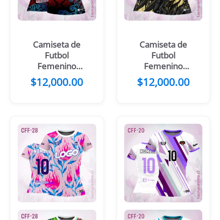
Camiseta de
Camiseta de
Futbol
Futbol
Femenino
Femenino
Negro Morado
Lobo Celeste
$
12,000.00
$
12,000.00
Flores
Negro