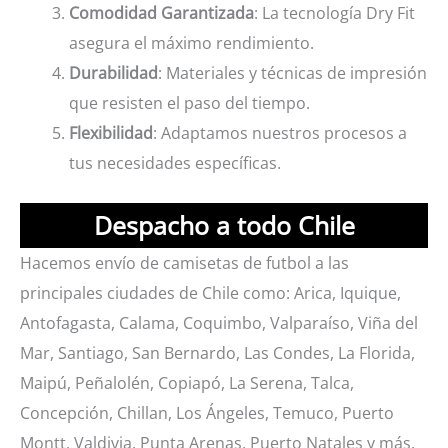
Comodidad Garantizada
: La tecnología Dry Fit
asegura el máximo rendimiento.
Durabilidad
: Materiales y técnicas de impresión
que resisten el paso del tiempo.
Flexibilidad
: Adaptamos nuestros procesos a
tus necesidades específicas.
Despacho a todo Chile
Hacemos envío de camisetas de futbol a las
principales ciudades de Chile como: Arica, Iquique,
Antofagasta, Calama, Coquimbo, Valparaíso, Viña del
Mar, Santiago, San Bernardo, Las Condes, La Florida,
Maipú, Peñalolén, Copiapó, La Serena, Talca,
Concepción, Chillan, Los Ángeles, Temuco, Puerto
Montt, Valdivia, Punta Arenas, Puerto Natales y más.