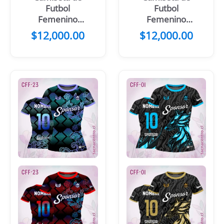
Futbol
Futbol
Femenino
Femenino
Franjas
Verde Cuadros
$
12,000.00
$
12,000.00
Rosadas