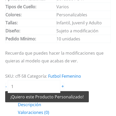
Tipos de Cuello:
Varios
Colores:
Personalizables
Tallas:
Infantil, Juvenil y Adulto
Diseño:
Sujeto a modificación
Pedido Mínimo:
10 unidades
Recuerda que puedes hacer la modificaciones que
quieras al modelo que acabas de ver.
SKU:
cff-58
Categoría:
Futbol Femenino
Camiseta
+
-
de
¡Quiero este Producto Personalizado!
Futbol
Descripción
Femenino
Valoraciones (0)
Blanco