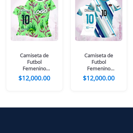
Camiseta de
Camiseta de
Futbol
Futbol
Femenino
Femenino
Rosado Ramas
Blanco Franjas
$
12,000.00
$
12,000.00
Celestes
Moradas