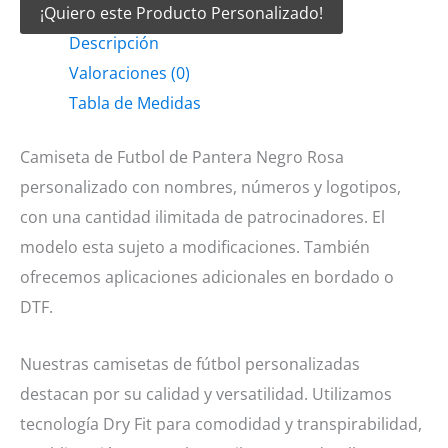
¡Quiero este Producto Personalizado!
Futbol
Descripción
de
Valoraciones (0)
Pantera
Tabla de Medidas
Negro
Rosa
Camiseta de Futbol de Pantera Negro Rosa
cantidad
personalizado con nombres, números y logotipos,
con una cantidad ilimitada de patrocinadores. El
modelo esta sujeto a modificaciones. También
ofrecemos aplicaciones adicionales en bordado o
DTF.
Nuestras camisetas de fútbol personalizadas
destacan por su calidad y versatilidad. Utilizamos
tecnología Dry Fit para comodidad y transpirabilidad,