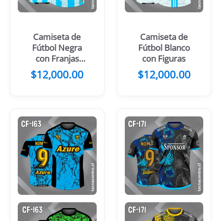
Camiseta de
Camiseta de
Fútbol Negra
Fútbol Blanco
con Franjas
con Figuras
Blancas
$
12,000.00
$
12,000.00