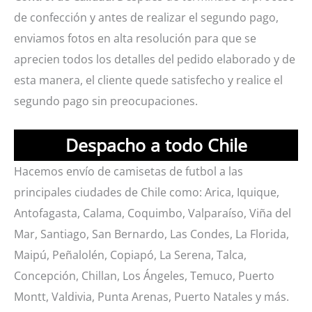
de confección y antes de realizar el segundo pago,
enviamos fotos en alta resolución para que se
aprecien todos los detalles del pedido elaborado y de
esta manera, el cliente quede satisfecho y realice el
segundo pago sin preocupaciones.
Despacho a todo Chile
Hacemos envío de camisetas de futbol a las
principales ciudades de Chile como: Arica, Iquique,
Antofagasta, Calama, Coquimbo, Valparaíso, Viña del
Mar, Santiago, San Bernardo, Las Condes, La Florida,
Maipú, Peñalolén, Copiapó, La Serena, Talca,
Concepción, Chillan, Los Ángeles, Temuco, Puerto
Montt, Valdivia, Punta Arenas, Puerto Natales y más.