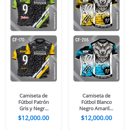
Camiseta de
Camiseta de
Fútbol Patrón
Fútbol Blanco
Gris y Negro
Negro Amarillo
Franjas Verdes
con Cabeza de
$
12,000.00
$
12,000.00
Blancas
Lobo