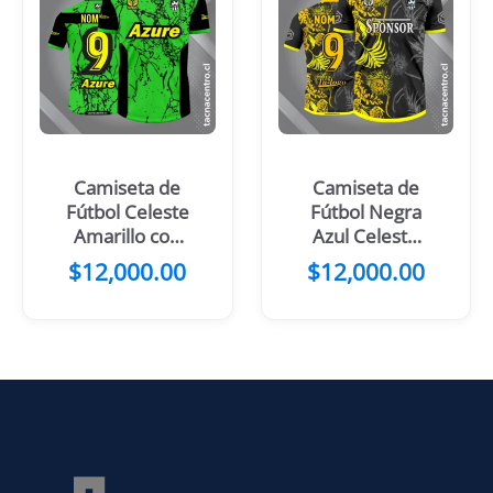
Camiseta de
Camiseta de
Fútbol Celeste
Fútbol Negra
Amarillo con
Azul Celeste
mangas negras
con Flores
$
12,000.00
$
12,000.00