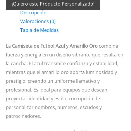
¡Quiero este Producto Personalizado!
Futbol
Descripción
Azul
Valoraciones (0)
y
Tabla de Medidas
amarillo
oro
La
Camiseta de Futbol Azul y Amarillo Oro
combina
cantidad
fuerza y energía en un diseño vibrante que resalta en
la cancha. El azul transmite confianza y estabilidad,
mientras que el amarillo oro aporta luminosidad y
prestigio, creando un uniforme llamativo y
profesional. Es ideal para equipos que desean
proyectar identidad y estilo, con opción de
personalizar nombres, números, escudos y
patrocinadores.