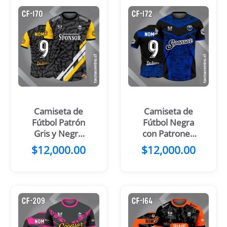
Camiseta de
Camiseta de
Fútbol Patrón
Fútbol Negra
Gris y Negro
con Patrones
Franjas Verdes
Amarillos
$
12,000.00
$
12,000.00
Blancas