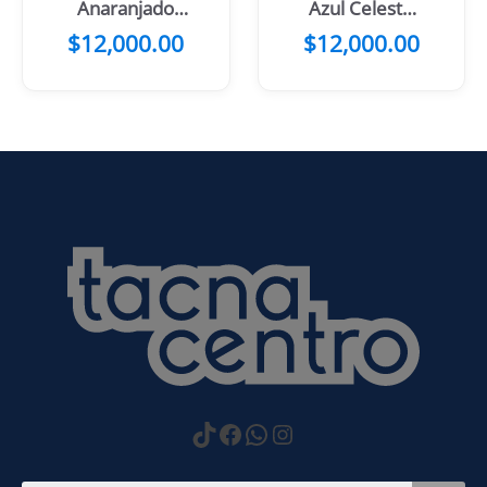
Anaranjado
Azul Celeste
con Mangas y
con Flores
$
12,000.00
$
12,000.00
Manchas
Negras
https://www.tiktok.com
Facebook
WhatsApp
Instagram