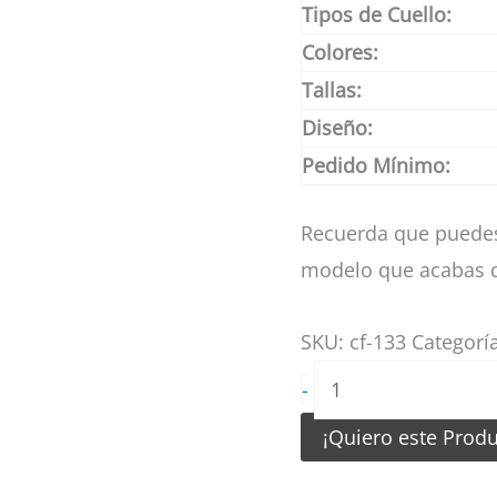
Tipos de Cuello:
Colores:
Tallas:
Diseño:
Pedido Mínimo:
Recuerda que puedes
modelo que acabas d
SKU:
cf-133
Categorí
Camiseta
-
de
¡Quiero este Prod
futbol
azul