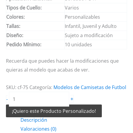
Tipos de Cuello:
Varios
Colores:
Personalizables
Tallas:
Infantil, Juvenil y Adulto
Diseño:
Sujeto a modificación
Pedido Mínimo:
10 unidades
Recuerda que puedes hacer la modificaciones que
quieras al modelo que acabas de ver.
SKU:
cf-75
Categoría:
Modelos de Camisetas de Futbol
Camiseta
+
-
de
¡Quiero este Producto Personalizado!
futbol
Descripción
aguila
Valoraciones (0)
calva