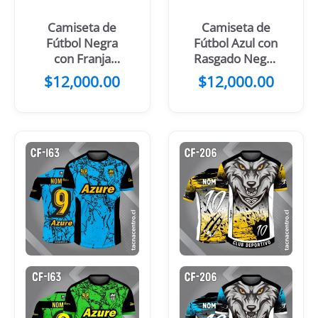
Camiseta de
Camiseta de
Fútbol Negra
Fútbol Azul con
con Franja
Rasgado Negro
Central Blanca
y Amarillo
$
12,000.00
$
12,000.00
y Celeste