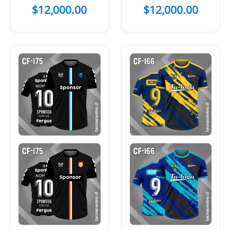
Manchas
con Flores
$
12,000.00
$
12,000.00
Amarillas y
azules