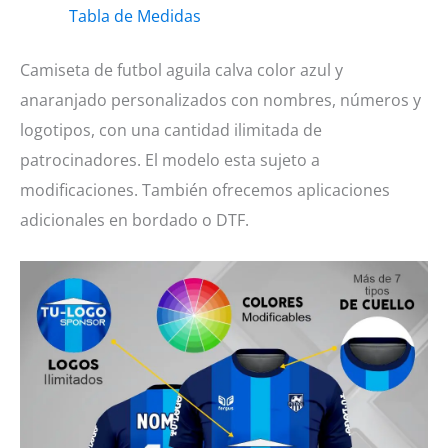
Tabla de Medidas
color
azul
Camiseta de futbol aguila calva color azul y
y
anaranjado personalizados con nombres, números y
anaranjado
logotipos, con una cantidad ilimitada de
cantidad
patrocinadores. El modelo esta sujeto a
modificaciones. También ofrecemos aplicaciones
adicionales en bordado o DTF.