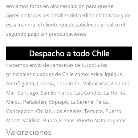
enviamos fotos en alta resolución para que se
aprecien todos los detalles del pedido elaborado y de
esta manera, el cliente quede satisfecho y realice el
segundo pago sin preocupaciones.
Despacho a todo Chile
Hacemos envío de camisetas de futbol a las
principales ciudades de Chile como: Arica, Iquique,
Antofagasta, Calama, Coquimbo, Valparaíso, Viña del
Mar, Santiago, San Bernardo, Las Condes, La Florida,
Maipú, Peñalolén, Copiapó, La Serena, Talca,
Concepción, Chillan, Los Ángeles, Temuco, Puerto
Montt, Valdivia, Punta Arenas, Puerto Natales y más.
Valoraciones