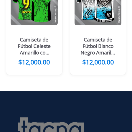
Camiseta de
Camiseta de
Fútbol Celeste
Fútbol Blanco
Amarillo con
Negro Amarillo
mangas negras
con Cabeza de
$
12,000.00
$
12,000.00
Lobo