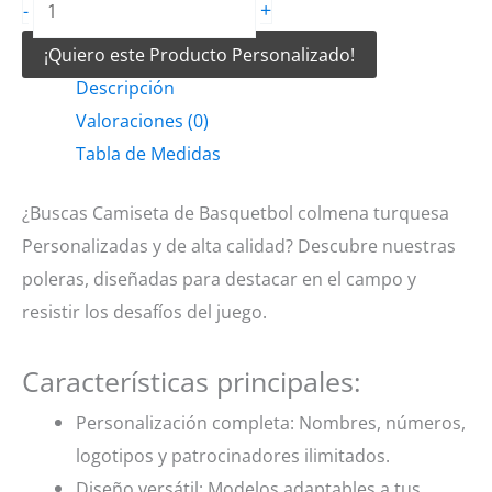
+
-
de
¡Quiero este Producto Personalizado!
Basquetbol
Descripción
colmena
Valoraciones (0)
turquesa
Tabla de Medidas
cantidad
¿Buscas Camiseta de Basquetbol colmena turquesa
Personalizadas y de alta calidad? Descubre nuestras
poleras, diseñadas para destacar en el campo y
resistir los desafíos del juego.
Características principales:
Personalización completa: Nombres, números,
logotipos y patrocinadores ilimitados.
Diseño versátil: Modelos adaptables a tus