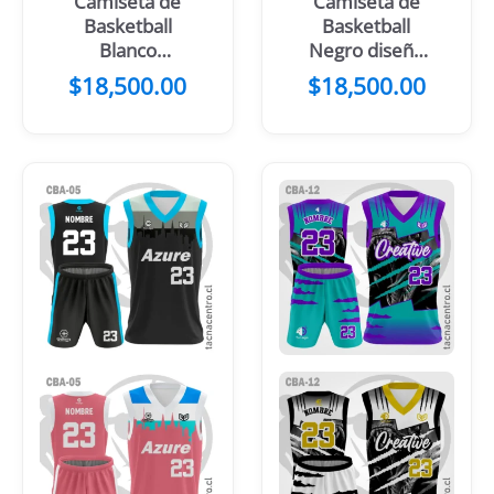
Camiseta de
Camiseta de
Basketball
Basketball
Blanco
Negro diseño
Turquesa
Dorado
$
18,500.00
$
18,500.00
Negro