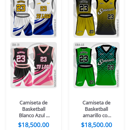
Camiseta de
Camiseta de
Basketball
Basketball
Blanco Azul y
amarillo con
mangas gris
mangas negras
$
18,500.00
$
18,500.00