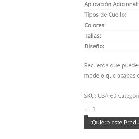
Aplicación Adicional:
Tipos de Cuello:
Colores:
Tallas:
Diseño:
Recuerda que puedes
modelo que acabas d
SKU:
CBA-60
Categor
Camiseta
-
de
¡Quiero este Prod
Basketball
turquesa