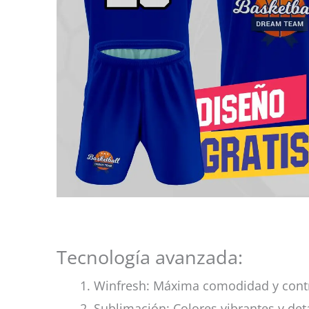
Tecnología avanzada:
Winfresh: Máxima comodidad y cont
Sublimación: Colores vibrantes y det