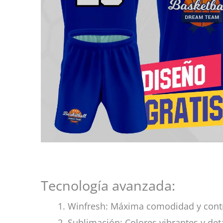
Tecnología avanzada:
Winfresh: Máxima comodidad y cont
Sublimación: Colores vibrantes y det