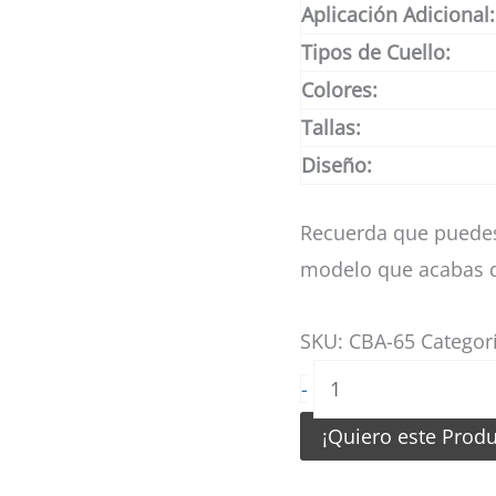
Aplicación Adicional:
Tipos de Cuello:
Colores:
Tallas:
Diseño:
Recuerda que puedes
modelo que acabas d
SKU:
CBA-65
Categor
Camiseta
-
de
¡Quiero este Prod
Basketball
Meteoros