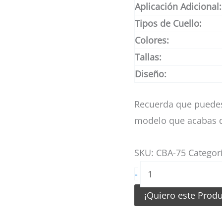
Aplicación Adicional:
Tipos de Cuello:
Colores:
Tallas:
Diseño:
Recuerda que puedes
modelo que acabas d
SKU:
CBA-75
Categor
Camiseta
-
de
¡Quiero este Prod
Basketball
Forma