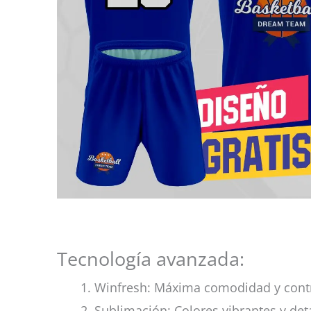
Tecnología avanzada:
Winfresh: Máxima comodidad y cont
Sublimación: Colores vibrantes y det