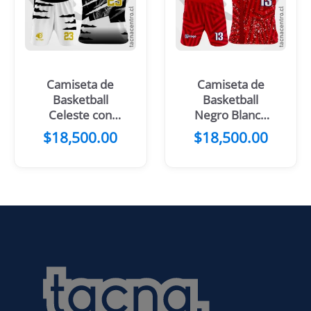
Camiseta de
Camiseta de
Basketball
Basketball
Celeste con
Negro Blanco
mangas
mangas
$
18,500.00
$
18,500.00
moradas
Amarillas