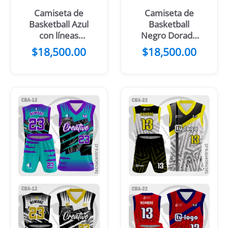
Camiseta de
Camiseta de
Basketball Azul
Basketball
con líneas
Negro Dorado
Celestes
Gris y Blanco
$
18,500.00
$
18,500.00