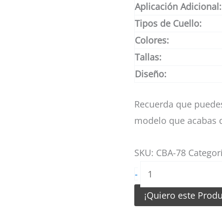
Aplicación Adicional:
Tipos de Cuello:
Colores:
Tallas:
Diseño:
Recuerda que puedes
modelo que acabas d
SKU:
CBA-78
Categor
Camiseta
-
de
¡Quiero este Prod
Basketball
Amarillo