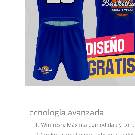
Tecnología avanzada:
Winfresh: Máxima comodidad y cont
Sublimación: Colores vibrantes y det