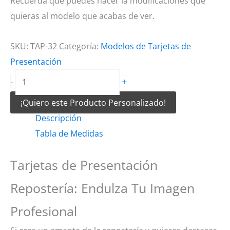
Recuerda que puedes hacer la modificaciones que
quieras al modelo que acabas de ver.
SKU:
TAP-32
Categoría:
Modelos de Tarjetas de
Presentación
Tarjetas
+
-
de
¡Quiero este Producto Personalizado!
Presentación
Descripción
Repostería
Tabla de Medidas
cantidad
Tarjetas de Presentación
Repostería: Endulza Tu Imagen
Profesional