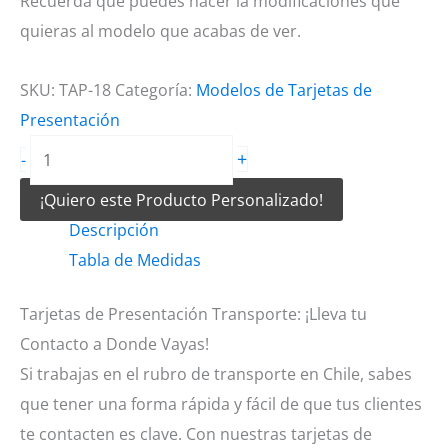
Recuerda que puedes hacer la modificaciones que
quieras al modelo que acabas de ver.
SKU:
TAP-18
Categoría:
Modelos de Tarjetas de
Presentación
Tarjetas
+
-
de
¡Quiero este Producto Personalizado!
Presentación
Descripción
Transporte
Tabla de Medidas
cantidad
Tarjetas de Presentación Transporte: ¡Lleva tu
Contacto a Donde Vayas!
Si trabajas en el rubro de transporte en Chile, sabes
que tener una forma rápida y fácil de que tus clientes
te contacten es clave. Con nuestras tarjetas de