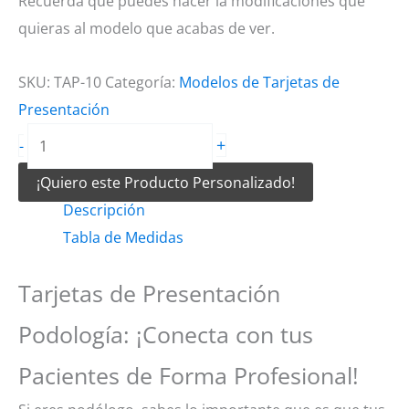
Recuerda que puedes hacer la modificaciones que
quieras al modelo que acabas de ver.
SKU:
TAP-10
Categoría:
Modelos de Tarjetas de
Presentación
Tarjetas
+
-
de
¡Quiero este Producto Personalizado!
Presentación
Descripción
Podología
Tabla de Medidas
cantidad
Tarjetas de Presentación
Podología: ¡Conecta con tus
Pacientes de Forma Profesional!