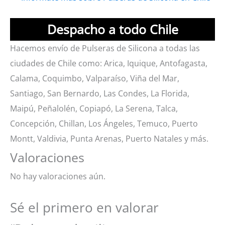
Despacho a todo Chile
Hacemos envío de Pulseras de Silicona a todas las
ciudades de Chile como: Arica, Iquique, Antofagasta,
Calama, Coquimbo, Valparaíso, Viña del Mar,
Santiago, San Bernardo, Las Condes, La Florida,
Maipú, Peñalolén, Copiapó, La Serena, Talca,
Concepción, Chillan, Los Ángeles, Temuco, Puerto
Montt, Valdivia, Punta Arenas, Puerto Natales y más.
Valoraciones
No hay valoraciones aún.
Sé el primero en valorar