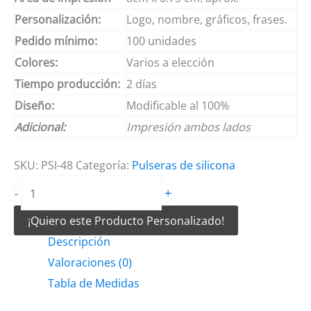
Personalización:
Logo, nombre, gráficos, frases.
Pedido mínimo:
100 unidades
Colores:
Varios a elección
Tiempo producción:
2 días
Diseño:
Modificable al 100%
Adicional:
Impresión ambos lados
SKU:
PSI-48
Categoría:
Pulseras de silicona
Pulseras
+
-
de
¡Quiero este Producto Personalizado!
silicona
Descripción
en
Valoraciones (0)
Providencia
Tabla de Medidas
cantidad