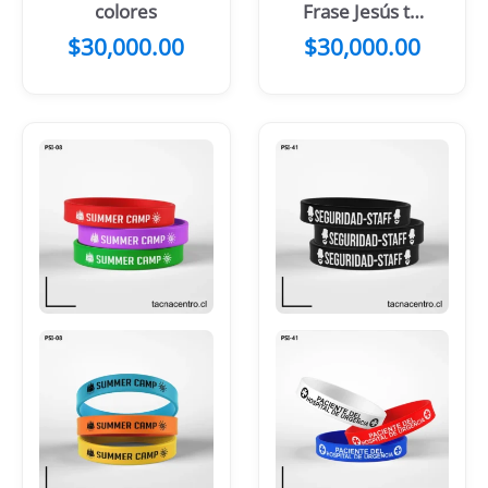
colores
Frase Jesús te
Ama
$
30,000.00
$
30,000.00