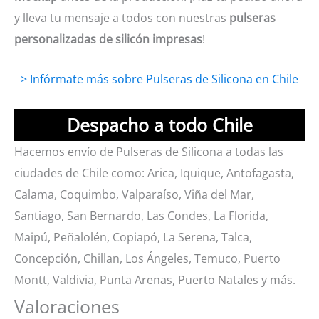
y lleva tu mensaje a todos con nuestras
pulseras
personalizadas de silicón impresas
!
> Infórmate más sobre Pulseras de Silicona en Chile
Despacho a todo Chile
Hacemos envío de Pulseras de Silicona a todas las
ciudades de Chile como: Arica, Iquique, Antofagasta,
Calama, Coquimbo, Valparaíso, Viña del Mar,
Santiago, San Bernardo, Las Condes, La Florida,
Maipú, Peñalolén, Copiapó, La Serena, Talca,
Concepción, Chillan, Los Ángeles, Temuco, Puerto
Montt, Valdivia, Punta Arenas, Puerto Natales y más.
Valoraciones