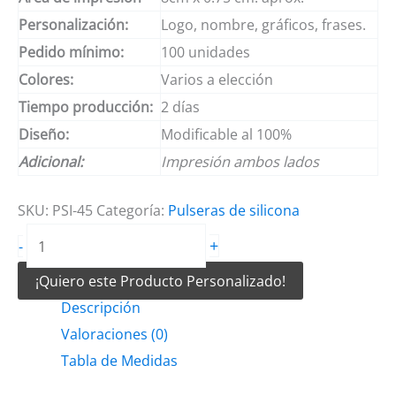
Personalización:
Logo, nombre, gráficos, frases.
Pedido mínimo:
100 unidades
Colores:
Varios a elección
Tiempo producción:
2 días
Diseño:
Modificable al 100%
Adicional:
Impresión ambos lados
SKU:
PSI-45
Categoría:
Pulseras de silicona
Pulseras
+
-
de
¡Quiero este Producto Personalizado!
silicon
Descripción
impresas
Valoraciones (0)
cantidad
Tabla de Medidas