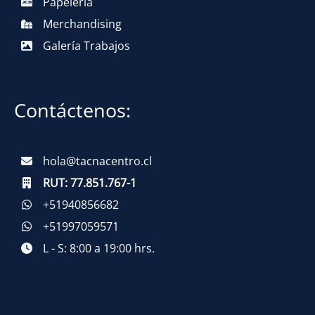
Papelería
Merchandising
Galería Trabajos
Contáctenos:
hola@tacnacentro.cl
RUT:
77.851.767-1
+51940856682
+51997059571
L - S: 8:00 a 19:00 hrs.