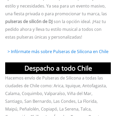
estilo y necesidades. Ya sea para un evento masivo,
una fiesta privada o para promocionar tu marca, las
pulseras de silicón de DJ
son la opción ideal. ¡Haz tu
pedido ahora y lleva tu estilo musical a todos con
estas pulseras únicas y personalizadas!
> Infórmate más sobre Pulseras de Silicona en Chile
Despacho a todo Chile
Hacemos envío de Pulseras de Silicona a todas las
ciudades de Chile como: Arica, Iquique, Antofagasta,
Calama, Coquimbo, Valparaíso, Viña del Mar,
Santiago, San Bernardo, Las Condes, La Florida,
Maipú, Peñalolén, Copiapó, La Serena, Talca,