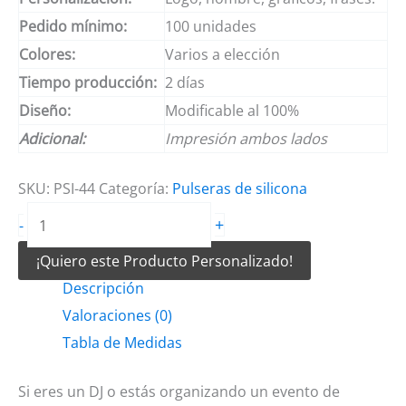
Pedido mínimo:
100 unidades
Colores:
Varios a elección
Tiempo producción:
2 días
Diseño:
Modificable al 100%
Adicional:
Impresión ambos lados
SKU:
PSI-44
Categoría:
Pulseras de silicona
Pulseras
+
-
de
¡Quiero este Producto Personalizado!
silicon
Descripción
de
Valoraciones (0)
DJ
Tabla de Medidas
cantidad
Si eres un DJ o estás organizando un evento de