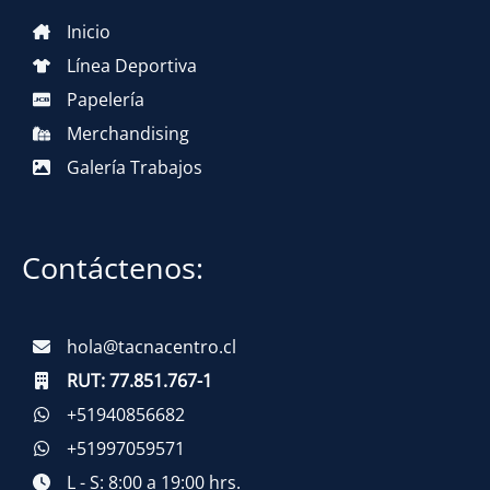
Inicio
Línea Deportiva
Papelería
Merchandising
Galería Trabajos
Contáctenos:
hola@tacnacentro.cl
RUT:
77.851.767-1
+51940856682
+51997059571
L - S: 8:00 a 19:00 hrs.