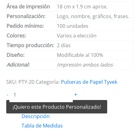
Área de impresión
18 cm x 1.9 cm aprox.
Personalización:
Logo, nombre, gráficos, frases.
Pedido mínimo:
100 unidades
Colores:
Varios a elección
Tiempo producción:
2 días
Diseño:
Modificable al 100%
Adicional:
Impresión ambos lados
SKU:
PTY-20
Categoría:
Pulseras de Papel Tyvek
Pulseras
+
-
de
¡Quiero este Producto Personalizado!
papel
Descripción
para
Tabla de Medidas
fiestas
en