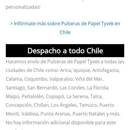
personalizadas!
> Infórmate más sobre Pulseras de Papel Tyvek en
Chile
Despacho a todo Chile
Hacemos envío de Pulseras de Papel Tyvek a todas las
ciudades de Chile como: Arica, Iquique, Antofagasta,
Calama, Coquimbo, Valparaíso, Viña del Mar,
Santiago, San Bernardo, Las Condes, La Florida,
Maipú, Peñalolén, Copiapó, La Serena, Talca,
Concepción, Chillan, Los Ángeles, Temuco, Puerto
Montt, Valdivia, Punta Arenas, Puerto Natales y más.
No hay información adicional disponible para este