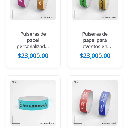
Pulseras de
Pulseras de
papel
papel para
personalizadas
eventos en
baratas
Calama
$
23,000.00
$
23,000.00