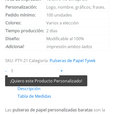
Personalización:
Logo, nombre, gráficos, frases.
Pedido mínimo:
100 unidades
Colores:
Varios a elección
Tiempo producción:
2 días
Diseño:
Modificable al 100%
Adicional:
Impresión ambos lados
SKU:
PTY-21
Categoría:
Pulseras de Papel Tyvek
Pulseras
+
-
de
¡Quiero este Producto Personalizado!
papel
Descripción
personalizadas
Tabla de Medidas
baratas
cantidad
Las
pulseras de papel personalizadas baratas
son la