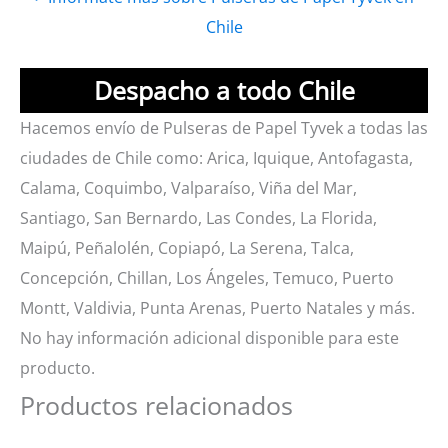
Chile
Despacho a todo Chile
Hacemos envío de Pulseras de Papel Tyvek a todas las
ciudades de Chile como: Arica, Iquique, Antofagasta,
Calama, Coquimbo, Valparaíso, Viña del Mar,
Santiago, San Bernardo, Las Condes, La Florida,
Maipú, Peñalolén, Copiapó, La Serena, Talca,
Concepción, Chillan, Los Ángeles, Temuco, Puerto
Montt, Valdivia, Punta Arenas, Puerto Natales y más.
No hay información adicional disponible para este
producto.
Productos relacionados