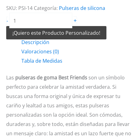
SKU:
PSI-14
Categoría:
Pulseras de silicona
Pulseras
+
-
de
¡Quiero este Producto Personalizado!
goma
Descripción
Best
Valoraciones (0)
Friends
Tabla de Medidas
cantidad
Las
pulseras de goma Best Friends
son un símbolo
perfecto para celebrar la amistad verdadera. Si
buscas una forma original y única de expresar tu
cariño y lealtad a tus amigos, estas pulseras
personalizadas son la opción ideal. Son cómodas,
duraderas y, sobre todo, están diseñadas para llevar
un mensaje claro: la amistad es un lazo fuerte que no