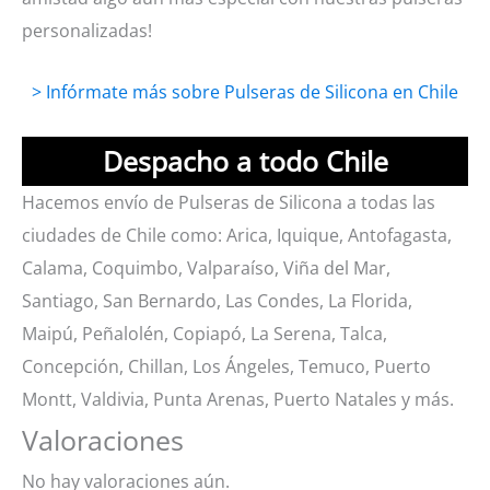
personalizadas!
> Infórmate más sobre Pulseras de Silicona en Chile
Despacho a todo Chile
Hacemos envío de Pulseras de Silicona a todas las
ciudades de Chile como: Arica, Iquique, Antofagasta,
Calama, Coquimbo, Valparaíso, Viña del Mar,
Santiago, San Bernardo, Las Condes, La Florida,
Maipú, Peñalolén, Copiapó, La Serena, Talca,
Concepción, Chillan, Los Ángeles, Temuco, Puerto
Montt, Valdivia, Punta Arenas, Puerto Natales y más.
Valoraciones
No hay valoraciones aún.