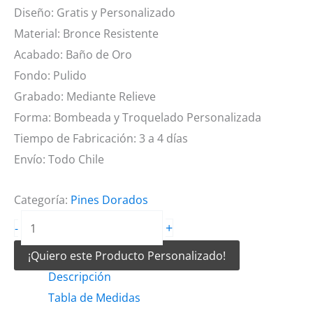
Diseño: Gratis y Personalizado
Material: Bronce Resistente
Acabado: Baño de Oro
Fondo: Pulido
Grabado: Mediante Relieve
Forma: Bombeada y Troquelado Personalizada
Tiempo de Fabricación: 3 a 4 días
Envío: Todo Chile
Categoría:
Pines Dorados
Pines
+
-
Dorados
¡Quiero este Producto Personalizado!
con
Descripción
Forma
Tabla de Medidas
Bombeada