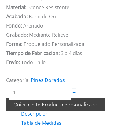
Material:
Bronce Resistente
Acabado:
Baño de Oro
Fondo:
Arenado
Grabado:
Mediante Relieve
Forma:
Troquelado Personalizada
Tiempo de Fabricación:
3 a 4 días
Envío:
Todo Chile
Categoría:
Pines Dorados
Pines
+
-
Dorados
¡Quiero este Producto Personalizado!
con
Descripción
Fondo
Tabla de Medidas
Arenado
cantidad