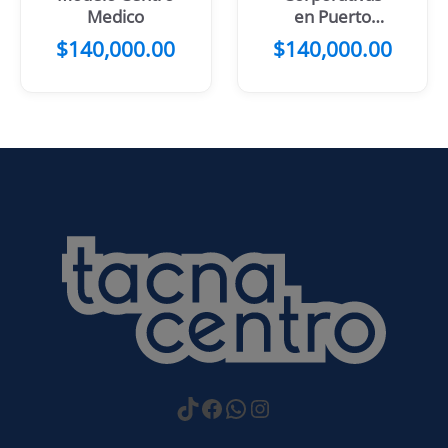
Medico
en Puerto
Varas
$
140,000.00
$
140,000.00
https://www.tiktok.com
Facebook
WhatsApp
Instagram