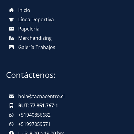
Inicio
Línea Deportiva
Papelería
Merchandising
Galería Trabajos
Contáctenos:
hola@tacnacentro.cl
RUT:
77.851.767-1
+51940856682
+51997059571
L - S: 8:00 a 19:00 hrs.