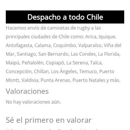
Despacho a todo Chile
Hacemos envío de camisetas de rugby a las
principales ciudades de Chile como: Arica, Iquique,
Antofagasta, Calama, Coquimbo, Valparaíso, Viña del
Mar, Santiago, San Bernardo, Las Condes, La Florida,
Maipú, Peñalolén, Copiapó, La Serena, Talca,
Concepción, Chillan, Los Ángeles, Temuco, Puerto
Montt, Valdivia, Punta Arenas, Puerto Natales y más.
Valoraciones
No hay valoraciones aún.
Sé el primero en valorar