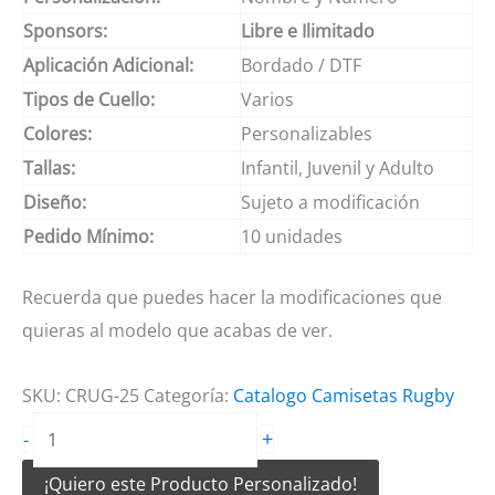
Sponsors:
Libre e Ilimitado
Aplicación Adicional:
Bordado / DTF
Tipos de Cuello:
Varios
Colores:
Personalizables
Tallas:
Infantil, Juvenil y Adulto
Diseño:
Sujeto a modificación
Pedido Mínimo:
10 unidades
Recuerda que puedes hacer la modificaciones que
quieras al modelo que acabas de ver.
SKU:
CRUG-25
Categoría:
Catalogo Camisetas Rugby
Camisetas
+
-
de
¡Quiero este Producto Personalizado!
Rugby