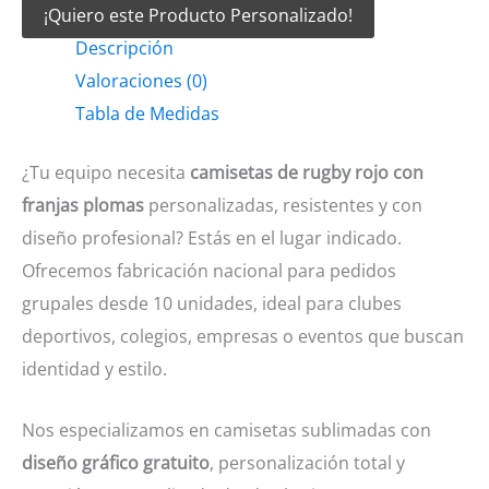
¡Quiero este Producto Personalizado!
Rugby
Descripción
Rojo
Valoraciones (0)
con
Tabla de Medidas
franjas
plomas
¿Tu equipo necesita
camisetas de rugby rojo con
cantidad
franjas plomas
personalizadas, resistentes y con
diseño profesional? Estás en el lugar indicado.
Ofrecemos fabricación nacional para pedidos
grupales desde 10 unidades, ideal para clubes
deportivos, colegios, empresas o eventos que buscan
identidad y estilo.
Nos especializamos en camisetas sublimadas con
diseño gráfico gratuito
, personalización total y