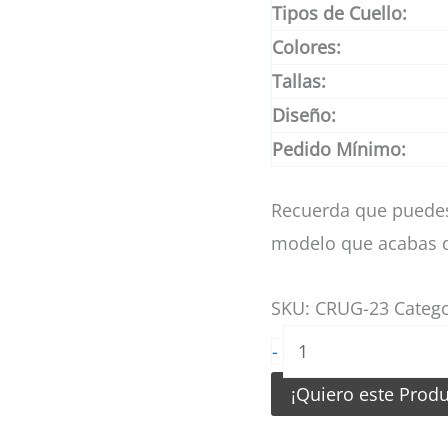
Tipos de Cuello:
Colores:
Tallas:
Diseño:
Pedido Mínimo:
Recuerda que puedes
modelo que acabas d
SKU:
CRUG-23
Categ
Camisetas
-
de
¡Quiero este Prod
Rugby
Lila