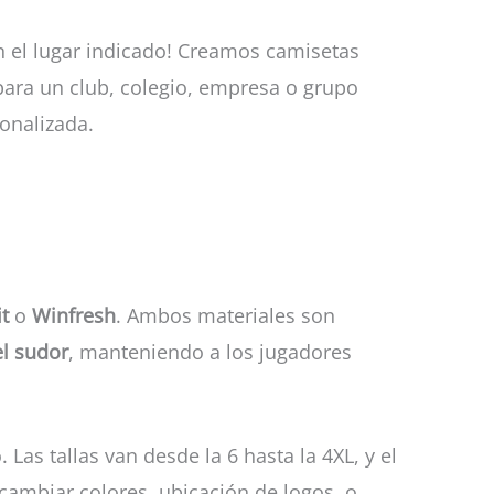
n el lugar indicado! Creamos camisetas
 para un club, colegio, empresa o grupo
onalizada.
t
o
Winfresh
. Ambos materiales son
el sudor
, manteniendo a los jugadores
 Las tallas van desde la 6 hasta la 4XL, y el
ambiar colores, ubicación de logos, o