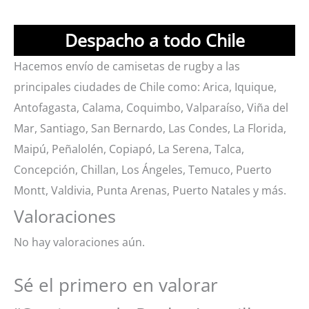
Despacho a todo Chile
Hacemos envío de camisetas de rugby a las
principales ciudades de Chile como: Arica, Iquique,
Antofagasta, Calama, Coquimbo, Valparaíso, Viña del
Mar, Santiago, San Bernardo, Las Condes, La Florida,
Maipú, Peñalolén, Copiapó, La Serena, Talca,
Concepción, Chillan, Los Ángeles, Temuco, Puerto
Montt, Valdivia, Punta Arenas, Puerto Natales y más.
Valoraciones
No hay valoraciones aún.
Sé el primero en valorar