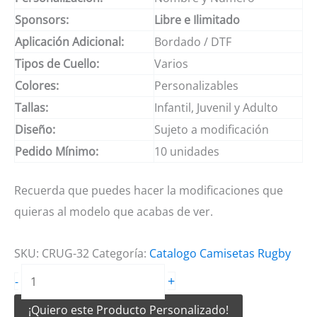
Sponsors:
Libre e Ilimitado
Aplicación Adicional:
Bordado / DTF
Tipos de Cuello:
Varios
Colores:
Personalizables
Tallas:
Infantil, Juvenil y Adulto
Diseño:
Sujeto a modificación
Pedido Mínimo:
10 unidades
Recuerda que puedes hacer la modificaciones que
quieras al modelo que acabas de ver.
SKU:
CRUG-32
Categoría:
Catalogo Camisetas Rugby
Camisetas
+
-
de
¡Quiero este Producto Personalizado!
Rugby