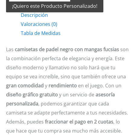
¡Quiero este Producto Personalizado!
Padel
Descripción
Negro
Valoraciones (0)
y
Tabla de Medidas
mangas
fucsias
Las
camisetas de padel negro con mangas fucsias
son
cantidad
la combinación perfecta de elegancia y energía. Este
diseño moderno y llamativo no solo hará que tu
equipo se vea increíble, sino que también ofrece una
gran comodidad
y
rendimiento
en el juego. Con un
diseño gráfico gratuito
y un servicio de
asesoría
personalizada
, podemos garantizar que cada
camiseta se adapte perfectamente a tus necesidades.
Además, puedes
fraccionar el pago en 2 cuotas
, lo
que hace que tu compra sea mucho más accesible.