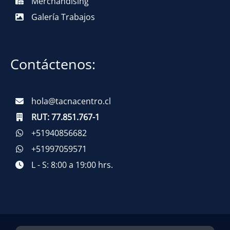
Merchandising
Galería Trabajos
Contáctenos:
hola@tacnacentro.cl
RUT:
77.851.767-1
+51940856682
+51997059571
L - S: 8:00 a 19:00 hrs.