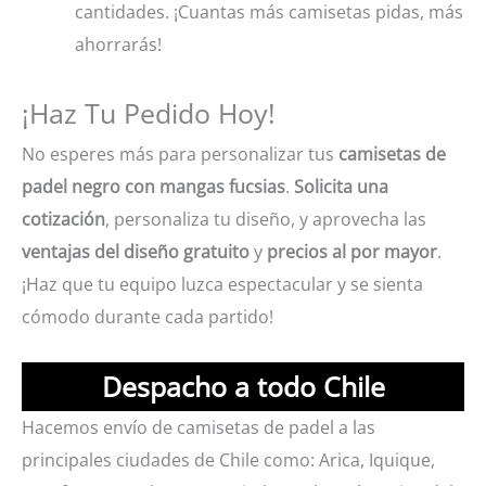
cantidades. ¡Cuantas más camisetas pidas, más
ahorrarás!
¡Haz Tu Pedido Hoy!
No esperes más para personalizar tus
camisetas de
padel negro con mangas fucsias
.
Solicita una
cotización
, personaliza tu diseño, y aprovecha las
ventajas del diseño gratuito
y
precios al por mayor
.
¡Haz que tu equipo luzca espectacular y se sienta
cómodo durante cada partido!
Despacho a todo Chile
Hacemos envío de camisetas de padel a las
principales ciudades de Chile como: Arica, Iquique,