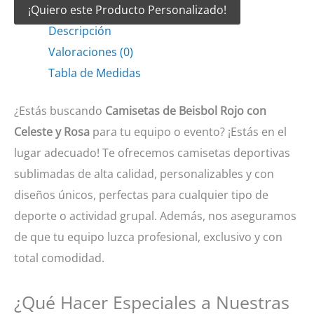
¡Quiero este Producto Personalizado!
Beisbol
Descripción
Rojo
Valoraciones (0)
con
Tabla de Medidas
celeste
y
¿Estás buscando
Camisetas de Beisbol Rojo con
rosa
Celeste y Rosa
para tu equipo o evento? ¡Estás en el
cantidad
lugar adecuado! Te ofrecemos camisetas deportivas
sublimadas de alta calidad, personalizables y con
diseños únicos, perfectas para cualquier tipo de
deporte o actividad grupal. Además, nos aseguramos
de que tu equipo luzca profesional, exclusivo y con
total comodidad.
¿Qué Hacer Especiales a Nuestras