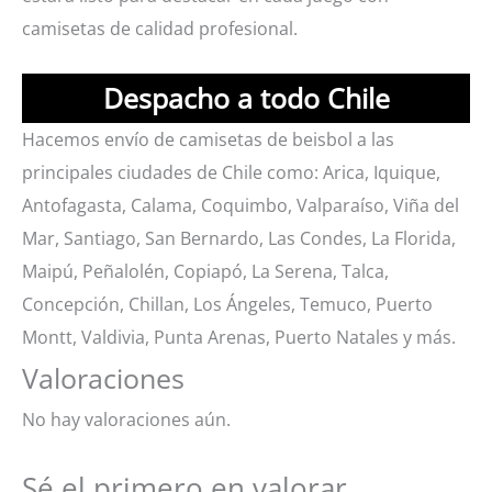
camisetas de calidad profesional.
Despacho a todo Chile
Hacemos envío de camisetas de beisbol a las
principales ciudades de Chile como: Arica, Iquique,
Antofagasta, Calama, Coquimbo, Valparaíso, Viña del
Mar, Santiago, San Bernardo, Las Condes, La Florida,
Maipú, Peñalolén, Copiapó, La Serena, Talca,
Concepción, Chillan, Los Ángeles, Temuco, Puerto
Montt, Valdivia, Punta Arenas, Puerto Natales y más.
Valoraciones
No hay valoraciones aún.
Sé el primero en valorar